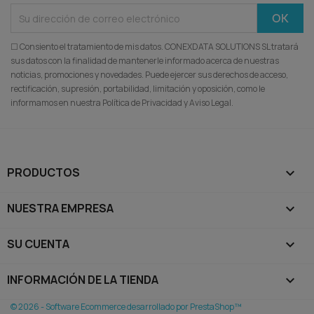
☐ Consiento el tratamiento de mis datos. CONEXDATA SOLUTIONS SL tratará
sus datos con la finalidad de mantenerle informado acerca de nuestras
noticias, promociones y novedades. Puede ejercer sus derechos de acceso,
rectificación, supresión, portabilidad, limitación y oposición, como le
informamos en nuestra Política de Privacidad y Aviso Legal.
PRODUCTOS

NUESTRA EMPRESA

SU CUENTA

INFORMACIÓN DE LA TIENDA
keyboard_arrow_down
© 2026 - Software Ecommerce desarrollado por PrestaShop™