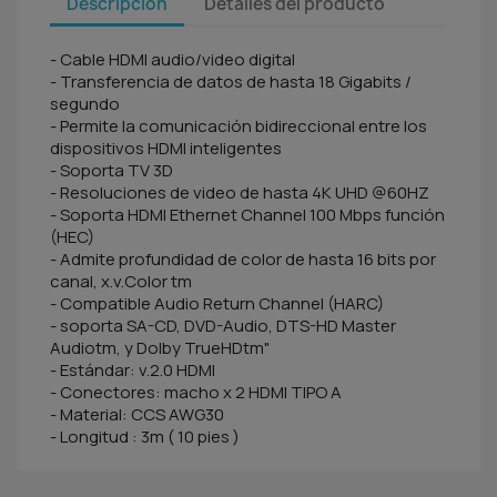
Descripción
Detalles del producto
- Cable HDMI audio/video digital
- Transferencia de datos de hasta 18 Gigabits /
segundo
- Permite la comunicación bidireccional entre los
dispositivos HDMI inteligentes
- Soporta TV 3D
- Resoluciones de video de hasta 4K UHD @60HZ
- Soporta HDMI Ethernet Channel 100 Mbps función
(HEC)
- Admite profundidad de color de hasta 16 bits por
canal, x.v.Color tm
- Compatible Audio Return Channel (HARC)
- soporta SA-CD, DVD-Audio, DTS-HD Master
Audiotm, y Dolby TrueHDtm"
- Estándar: v.2.0 HDMI
- Conectores: macho x 2 HDMI TIPO A
- Material: CCS AWG30
- Longitud : 3m ( 10 pies )