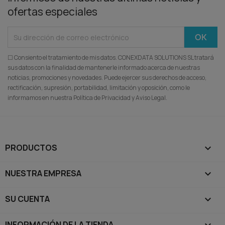
ofertas especiales
☐ Consiento el tratamiento de mis datos. CONEXDATA SOLUTIONS SL tratará
sus datos con la finalidad de mantenerle informado acerca de nuestras
noticias, promociones y novedades. Puede ejercer sus derechos de acceso,
rectificación, supresión, portabilidad, limitación y oposición, como le
informamos en nuestra Política de Privacidad y Aviso Legal.
PRODUCTOS

NUESTRA EMPRESA

SU CUENTA

INFORMACIÓN DE LA TIENDA