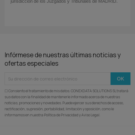
jurisdicción de los Juzgados y Tribunales de MADRID.
Infórmese de nuestras últimas noticias y
ofertas especiales
☐ Consiento el tratamiento de mis datos. CONEXDATA SOLUTIONS SL tratará
sus datos con la finalidad de mantenerle informado acerca de nuestras
noticias, promociones y novedades. Puede ejercer sus derechos de acceso,
rectificación, supresión, portabilidad, limitación y oposición, como le
informamos en nuestra Política de Privacidad y Aviso Legal.