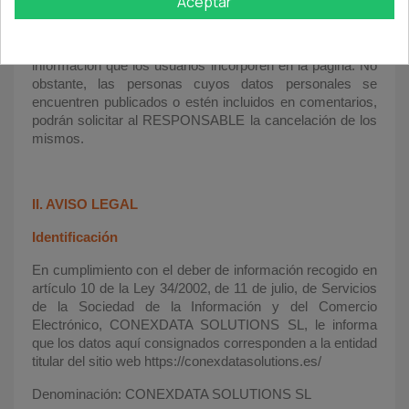
Aceptar
los usuarios deberán tener especial cautela cuando
decidan compartir su información personal. El
RESPONSABLE no se hace responsable por la
información que los usuarios incorporen en la página. No
obstante, las personas cuyos datos personales se
encuentren publicados o estén incluidos en comentarios,
podrán solicitar al RESPONSABLE la cancelación de los
mismos.
II. AVISO LEGAL
Identificación
En cumplimiento con el deber de información recogido en
artículo 10 de la Ley 34/2002, de 11 de julio, de Servicios
de la Sociedad de la Información y del Comercio
Electrónico, CONEXDATA SOLUTIONS SL, le informa
que los datos aquí consignados corresponden a la entidad
titular del sitio web https://conexdatasolutions.es/
Denominación: CONEXDATA SOLUTIONS SL