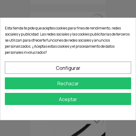
favorite_border
Esta tienda te pide que aceptes cookies para fines de rendimiento, redes
sociales y publicidad. Las redes sociales y las cookies publicitarias de terceros
se utilizan para ofrecerte funciones de redes sociales y anuncios
personalizados. ¿Aceptas estas cookies y el procesamiento de datos
personales involucrados?
Configurar
Rechazar
CABLE HDMI - HDMI MICRO...
Aceptar
favorite_border