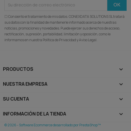
☐ Consiento el tratamiento de mis datos. CONEXDATA SOLUTIONS SL tratará
sus datos con la finalidad de mantenerle informado acerca de nuestras
noticias, promociones y novedades. Puede ejercer sus derechos de acceso,
rectificación, supresión, portabilidad, limitación y oposición, como le
informamos en nuestra Política de Privacidad y Aviso Legal.
PRODUCTOS

NUESTRA EMPRESA

SU CUENTA

INFORMACIÓN DE LA TIENDA
keyboard_arrow_down
© 2026 - Software Ecommerce desarrollado por PrestaShop™