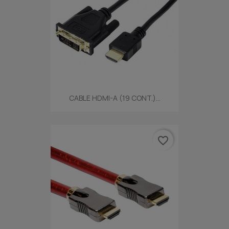
CABLE HDMI-A (19 CONT.)...
favorite_border