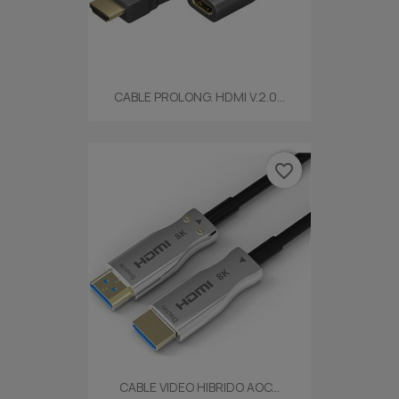
CABLE PROLONG. HDMI V.2.0...
favorite_border
CABLE VIDEO HIBRIDO AOC...