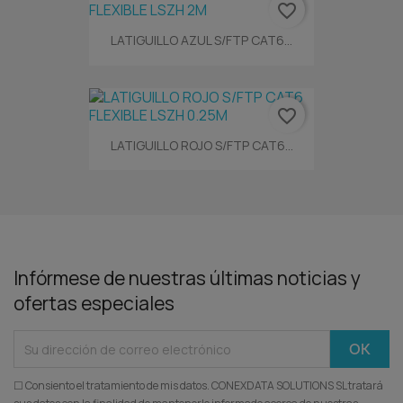
favorite_border
LATIGUILLO AZUL S/FTP CAT6...
favorite_border
LATIGUILLO ROJO S/FTP CAT6...
Infórmese de nuestras últimas noticias y
ofertas especiales
☐ Consiento el tratamiento de mis datos. CONEXDATA SOLUTIONS SL tratará