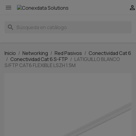


search
Inicio
Networking
Red Pasivos
Conectividad Cat 6
Conectividad Cat 6 S-FTP
LATIGUILLO BLANCO
S/FTP CAT6 FLEXIBLE LSZH 1.5M