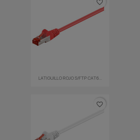
favorite_border
LATIGUILLO ROJO S/FTP CAT6...
favorite_border