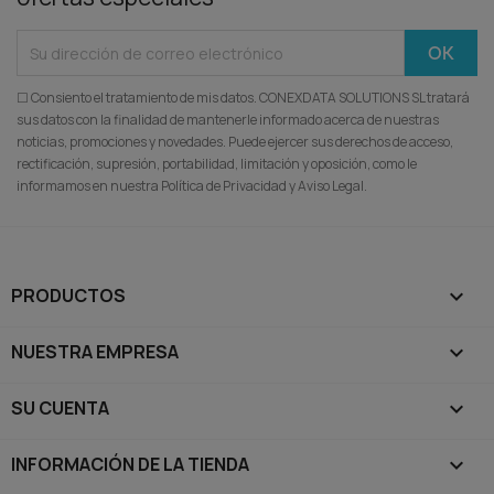
☐ Consiento el tratamiento de mis datos. CONEXDATA SOLUTIONS SL tratará
sus datos con la finalidad de mantenerle informado acerca de nuestras
noticias, promociones y novedades. Puede ejercer sus derechos de acceso,
rectificación, supresión, portabilidad, limitación y oposición, como le
informamos en nuestra Política de Privacidad y Aviso Legal.
PRODUCTOS

NUESTRA EMPRESA

SU CUENTA

INFORMACIÓN DE LA TIENDA
keyboard_arrow_down