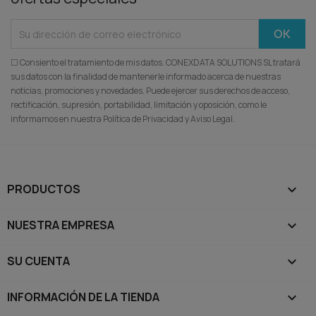
☐ Consiento el tratamiento de mis datos. CONEXDATA SOLUTIONS SL tratará
sus datos con la finalidad de mantenerle informado acerca de nuestras
noticias, promociones y novedades. Puede ejercer sus derechos de acceso,
rectificación, supresión, portabilidad, limitación y oposición, como le
informamos en nuestra Política de Privacidad y Aviso Legal.
PRODUCTOS

NUESTRA EMPRESA

SU CUENTA

INFORMACIÓN DE LA TIENDA
keyboard_arrow_down