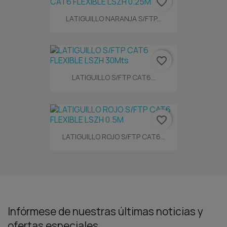
favorite_border
LATIGUILLO NARANJA S/FTP...
favorite_border
LATIGUILLO S/FTP CAT6...
favorite_border
LATIGUILLO ROJO S/FTP CAT6...
Infórmese de nuestras últimas noticias y
ofertas especiales