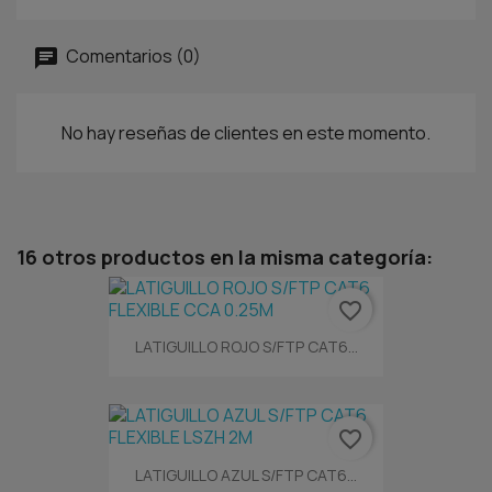
Comentarios (0)
No hay reseñas de clientes en este momento.
16 otros productos en la misma categoría:
favorite_border
LATIGUILLO ROJO S/FTP CAT6...
favorite_border
LATIGUILLO AZUL S/FTP CAT6...