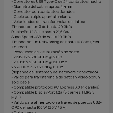
- Conectores USB Type-C de 24 contactos macho
- Diámetro del cable: aprox. 4,4 mm
- Conector con contactos dorados
- Cable con triple apantallamiento
- Velocidades de transferencias de datos:
Thunderbolttm 3 de hasta 40 Gb/s
DisplayPort 1.2a de hasta 21,6 Gb/s
SuperSpeed USB de hasta 10 Gb/s
Thunderbolttm Networking de hasta 10 Gb/s (Peer-
To-Peer)
- Resolución de visualización de hasta:
1 x 5120 x 2880 30 Bit @ 60 Hz,
1 x 4096 x 2160 30 Bit @ 120 Hz o
2 x 4096 x 2160 30 Bit @ 60 Hz
(depende del sistema y del hardware conectado)
- Valido para transferencia de datos y vídeo por un
solo cable
- Compatible protocolo PCI Express 3.0 (4 carriles)
- Compatible DisplayPort 1.2a (8 carriles, HBR2 y
MST)
- Valido para alimentación a través de puertos USB-
C PD de hasta 100 W (20 V / 5 A)
- Color: negro