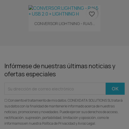
favorite_border
CONVERSOR LIGHTNING - RJ45...
Infórmese de nuestras últimas noticias y
ofertas especiales
☐ Consiento el tratamiento de mis datos. CONEXDATA SOLUTIONS SL tratará
sus datos con la finalidad de mantenerle informado acerca de nuestras
noticias, promociones y novedades. Puede ejercer sus derechos de acceso,
rectificación, supresión, portabilidad, limitación y oposición, como le
informamos en nuestra Política de Privacidad y Aviso Legal.