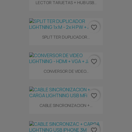
LECTOR TARJETAS + HUB USB...
favorite_border
SPLITTER DUPLICADOR...
favorite_border
CONVERSOR DE VIDEO...
favorite_border
CABLE SINCRONIZACION +...
favorite_border