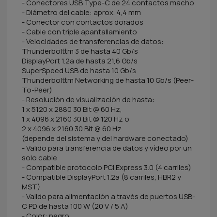
- Conectores USB Type-C de 24 contactos macho
- Diámetro del cable: aprox. 4,4 mm
- Conector con contactos dorados
- Cable con triple apantallamiento
- Velocidades de transferencias de datos:
Thunderbolttm 3 de hasta 40 Gb/s
DisplayPort 1.2a de hasta 21,6 Gb/s
SuperSpeed USB de hasta 10 Gb/s
Thunderbolttm Networking de hasta 10 Gb/s (Peer-
To-Peer)
- Resolución de visualización de hasta:
1 x 5120 x 2880 30 Bit @ 60 Hz,
1 x 4096 x 2160 30 Bit @ 120 Hz o
2 x 4096 x 2160 30 Bit @ 60 Hz
(depende del sistema y del hardware conectado)
- Valido para transferencia de datos y vídeo por un
solo cable
- Compatible protocolo PCI Express 3.0 (4 carriles)
- Compatible DisplayPort 1.2a (8 carriles, HBR2 y
MST)
- Valido para alimentación a través de puertos USB-
C PD de hasta 100 W (20 V / 5 A)
- Color: negro