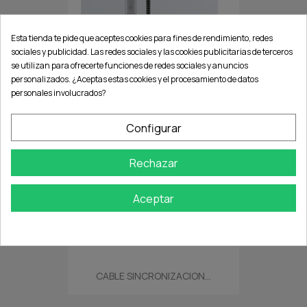
Esta tienda te pide que aceptes cookies para fines de rendimiento, redes
CABLE SINCRONIZACION +...
sociales y publicidad. Las redes sociales y las cookies publicitarias de terceros
se utilizan para ofrecerte funciones de redes sociales y anuncios
personalizados. ¿Aceptas estas cookies y el procesamiento de datos
personales involucrados?
favorite_border
Configurar
Rechazar
Aceptar
CABLE SINCRONIZACION...