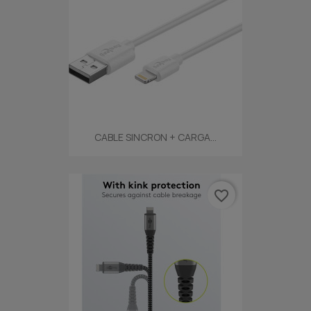
CABLE SINCRON + CARGA...
favorite_border