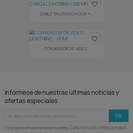
favorite_border
CABLE SINCRONIZACION +...
favorite_border
CONVERSOR DE VIDEO...
Infórmese de nuestras últimas noticias y
ofertas especiales
☐ Consiento el tratamiento de mis datos. CONEXDATA SOLUTIONS SL tratará