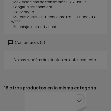
- Max. velocidad de transmisión 0.48 Gbit / s
- Longitud del cable 2 m
- Color negro
- Marcas Apple, CE, Hecho para iPod / iPhone / iPad,
WEEE
- Embalaje: caja individual
Comentarios (0)
No hay reseñas de clientes en este momento.
16 otros productos en la misma categoría:
favorite_border