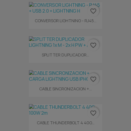
favorite_border
CONVERSOR LIGHTNING - RJ45...
favorite_border
SPLITTER DUPLICADOR...
favorite_border
CABLE SINCRONIZACION +...
favorite_border
CABLE THUNDERBOLT 4 40G...