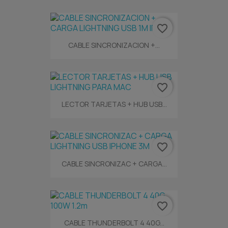
favorite_border
CABLE SINCRONIZACION +...
favorite_border
LECTOR TARJETAS + HUB USB...
favorite_border
CABLE SINCRONIZAC + CARGA...
favorite_border
CABLE THUNDERBOLT 4 40G...