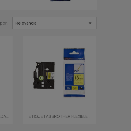

por:
Relevancia
Vista rápida

A...
ETIQUETAS BROTHER FLEXIBLE...