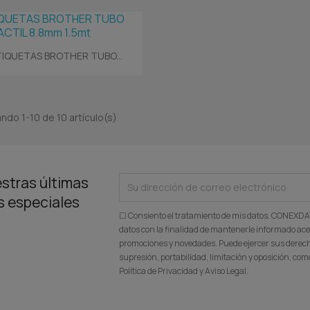
Vista rápida

TIQUETAS BROTHER TUBO...
ndo 1-10 de 10 artículo(s)
stras últimas
as especiales
☐ Consiento el tratamiento de mis datos. CONEXD
datos con la finalidad de mantenerle informado ace
promociones y novedades. Puede ejercer sus derecho
supresión, portabilidad, limitación y oposición, c
Política de Privacidad y Aviso Legal.