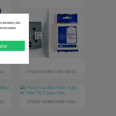
s sociales y las
rsonalizados.
ptar
Vista rápida

E...
ETIQUETAS BROTHER TEXTIL...
Vista rápida

E...
ETIQUETAS BROTHER TUBO...