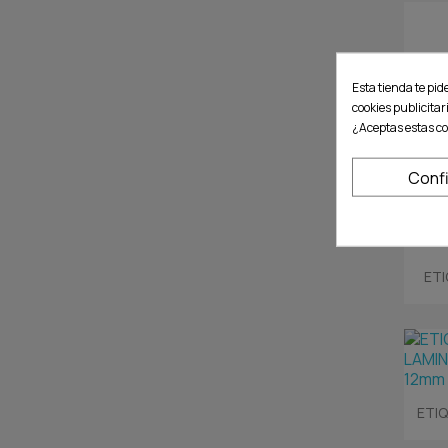
Esta tienda te pid
cookies publicitar
¿Aceptas estas co
Conf
ETI
ETI