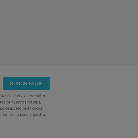
ATA SOLUTIONS SL tratará sus
rca de nuestras noticias,
s de acceso, rectificación,
omo le informamos en nuestra