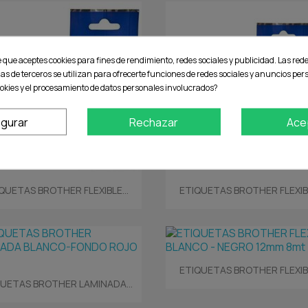
e que aceptes cookies para fines de rendimiento, redes sociales y publicidad. Las rede
ias de terceros se utilizan para ofrecerte funciones de redes sociales y anuncios pe
okies y el procesamiento de datos personales involucrados?
igurar
Rechazar
Ace
Vista rápida
Vista rápida


QUETAS BROTHER FLEXIBLE...
ETIQUETAS BROTHER FLEXIBL
Vista rápida

ETIQUETAS BROTHER FLEXIBL
Vista rápida

QUETAS BROTHER LAMINADA...