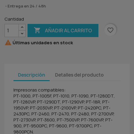
Entrega en 24 / 48h
Cantidad

favorite_border
AÑADIR AL CARRITO

Últimas unidades en stock
Descripción
Detalles del producto
Impresoras compatibles:
PT-1000, PT-1005F, PT-1010, PT-1090, PT-1280DT,
PT-1280VP, PT-1290DT, PT-1290VP, PT-18R, PT-
1950VP, PT-2030VP, PT-2100VP, PT-2420PC, PT-
2430PC, PT-2460, PT-2470, PT-2480, PT-2700VP,
PT-2730VP, PT-3600, PT-7500VP, PT-7600VP, PT-
900, PT-9500PC, PT-9600, PT-9700PC, PT-
9800PCN.