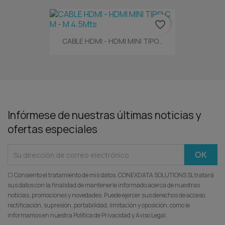
favorite_border
CABLE HDMI - HDMI MINI TIPO...
Infórmese de nuestras últimas noticias y
ofertas especiales
☐ Consiento el tratamiento de mis datos. CONEXDATA SOLUTIONS SL tratará
sus datos con la finalidad de mantenerle informado acerca de nuestras
noticias, promociones y novedades. Puede ejercer sus derechos de acceso,
rectificación, supresión, portabilidad, limitación y oposición, como le
informamos en nuestra Política de Privacidad y Aviso Legal.