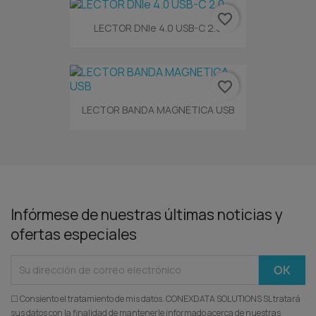
favorite_border
LECTOR DNIe 4.0 USB-C 2.0
favorite_border
LECTOR BANDA MAGNETICA USB
Infórmese de nuestras últimas noticias y
ofertas especiales
☐ Consiento el tratamiento de mis datos. CONEXDATA SOLUTIONS SL tratará
sus datos con la finalidad de mantenerle informado acerca de nuestras