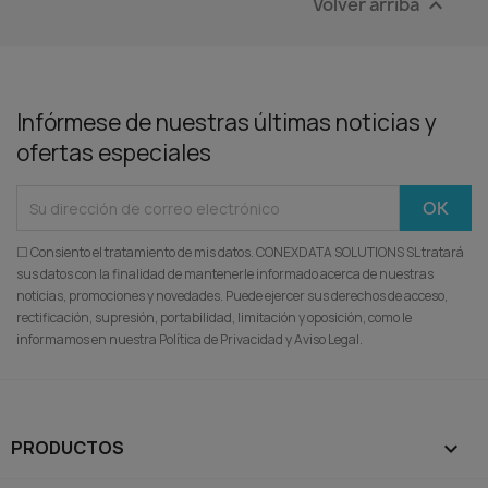
Volver arriba

Infórmese de nuestras últimas noticias y
ofertas especiales
☐ Consiento el tratamiento de mis datos. CONEXDATA SOLUTIONS SL tratará
sus datos con la finalidad de mantenerle informado acerca de nuestras
noticias, promociones y novedades. Puede ejercer sus derechos de acceso,
rectificación, supresión, portabilidad, limitación y oposición, como le
informamos en nuestra Política de Privacidad y Aviso Legal.
PRODUCTOS
