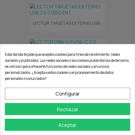
LECTOR TARJETAS EXTERNO USB...
LECTOR DNIe 4.0 USB-C 2.0
Esta tienda te pide que aceptes cookies para fines de rendimiento, redes
sociales y publicidad. Las redes sociales y las cookies publicitarias de terceros
se utilizan para ofrecerte funciones de redes sociales y anuncios
personalizados. ¿Aceptas estas cookies y el procesamiento de datos
personales involucrados?
LECTOR TARJETAS EXTERNO USB...
Configurar
Rechazar
LECTOR TARJETAS EXTERNO...
Aceptar