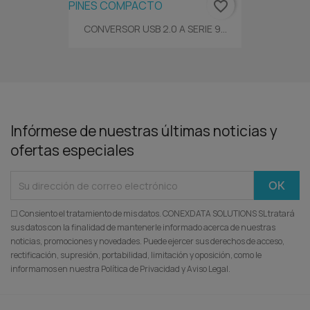
favorite_border
CONVERSOR USB 2.0 A SERIE 9...
Infórmese de nuestras últimas noticias y
ofertas especiales
☐ Consiento el tratamiento de mis datos. CONEXDATA SOLUTIONS SL tratará
sus datos con la finalidad de mantenerle informado acerca de nuestras
noticias, promociones y novedades. Puede ejercer sus derechos de acceso,
rectificación, supresión, portabilidad, limitación y oposición, como le
informamos en nuestra Política de Privacidad y Aviso Legal.