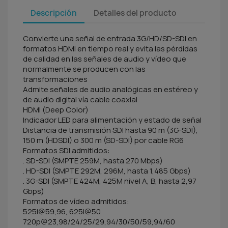
Descripción
Detalles del producto
Convierte una señal de entrada 3G/HD/SD-SDI en
formatos HDMI en tiempo real y evita las pérdidas
de calidad en las señales de audio y vídeo que
normalmente se producen con las
transformaciones
Admite señales de audio analógicas en estéreo y
de audio digital vía cable coaxial
HDMI (Deep Color)
Indicador LED para alimentación y estado de señal
Distancia de transmisión SDI hasta 90 m (3G-SDI),
150 m (HDSDI) o 300 m (SD-SDI) por cable RG6
Formatos SDI admitidos:
. SD-SDI (SMPTE 259M, hasta 270 Mbps)
. HD-SDI (SMPTE 292M, 296M, hasta 1,485 Gbps)
. 3G-SDI (SMPTE 424M, 425M nivel A, B, hasta 2,97
Gbps)
Formatos de vídeo admitidos:
525i@59,96, 625i@50
720p@23,98/24/25/29,94/30/50/59,94/60