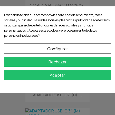
ADAPTADOR USB-C 3.1 MACHO -...
Esta tienda te pide que aceptes cookies para fines de rendimiento, redes
sociales y publicidad. Las redes sociales y las cookies publicitarias de terceros
se utilizan para ofrecerte funciones de redes sociales y anuncios
personalizados. ¿Aceptas estas cookies y el procesamiento de datos
ADAPTADOR USB-C 3.1 (H) -...
personales involucrados?
Configurar
Rechazar
CABLE ADAPTADOR USB 3.1 C...
Aceptar
ADAPTADOR USB-C 3.1 (H) -...