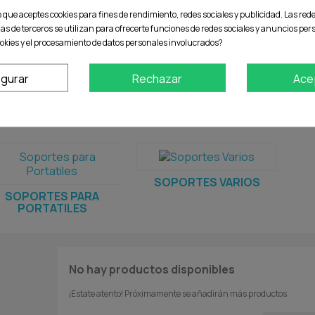
e que aceptes cookies para fines de rendimiento, redes sociales y publicidad. Las rede
ias de terceros se utilizan para ofrecerte funciones de redes sociales y anuncios pe
okies y el procesamiento de datos personales involucrados?
igurar
Rechazar
Ace
PORTES PROYECTOR
SOPORTES CPU
S
SOPORTES VARIOS
SOPORTES PARA
PORTATILES
No hay productos disponibles
¡Estate atento! Próximamente se añadirán más productos.