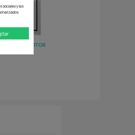
s sociales y las
rsonalizados.
ptar
OPORTES MONITOR
TECHO