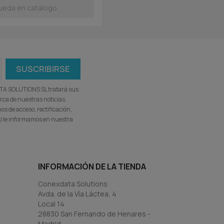
ATA SOLUTIONS SL tratará sus
rca de nuestras noticias,
s de acceso, rectificación,
omo le informamos en nuestra
INFORMACIÓN DE LA TIENDA
Conexdata Solutions
Avda. de la Vía Láctea, 4
Local 14
28830 San Fernando de Henares -
Madrid-