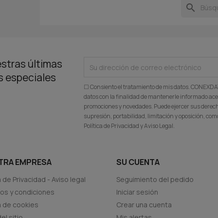
search
stras últimas
as especiales
☐ Consiento el tratamiento de mis datos. CONEXD
datos con la finalidad de mantenerle informado ace
promociones y novedades. Puede ejercer sus derecho
supresión, portabilidad, limitación y oposición, c
Política de Privacidad y Aviso Legal.
TRA EMPRESA
SU CUENTA
a de Privacidad - Aviso legal
Seguimiento del pedido
os y condiciones
Iniciar sesión
ca de cookies
Crear una cuenta
el sitio
Mis alertas