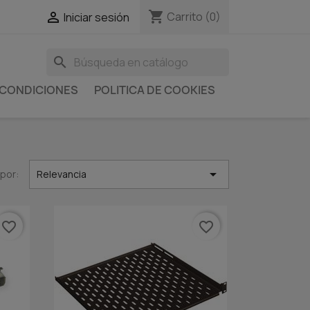
shopping_cart

Carrito
(0)
Iniciar sesión
search
 CONDICIONES
POLITICA DE COOKIES

por:
Relevancia
favorite_border
favorite_border