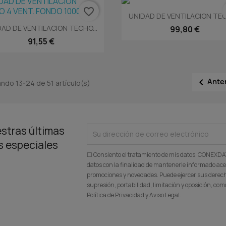
favorite_border
Vista rápida

UNIDAD DE VENTILACION TEC
Vista rápida

AD DE VENTILACION TECHO...
99,80 €
91,55 €

Ante
ndo 13-24 de 51 artículo(s)
stras últimas
as especiales
☐ Consiento el tratamiento de mis datos. CONEXD
datos con la finalidad de mantenerle informado ace
promociones y novedades. Puede ejercer sus derecho
supresión, portabilidad, limitación y oposición, c
Política de Privacidad y Aviso Legal.