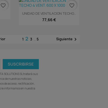
favorite_border
favorite_border
HO...
Vista rápida

UNIDAD DE VENTILACION TECHO...
77,66 €
2

rior
Siguiente
1
3
…
5
ATA SOLUTIONS SL tratará sus
rca de nuestras noticias,
s de acceso, rectificación,
omo le informamos en nuestra