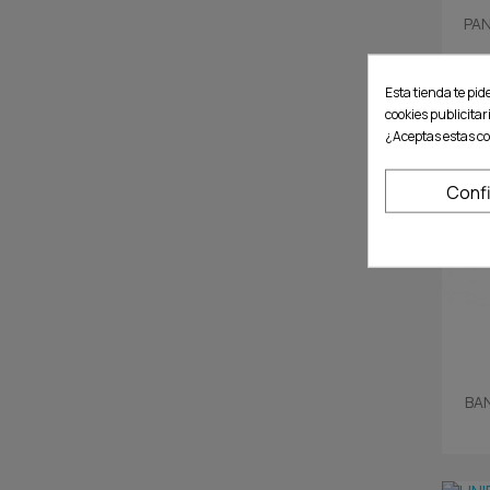
PAN
Esta tienda te pid
cookies publicitar
¿Aceptas estas co
Conf
BA