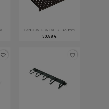
Vista rápida

...
BANDEJA FRONTAL 1U F:450mm
50,88 €
favorite_border
favorite_border