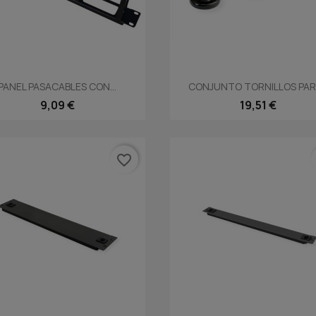
Vista rápida
Vista rápida


PANEL PASACABLES CON...
CONJUNTO TORNILLOS PARA
9,09 €
19,51 €
favorite_border