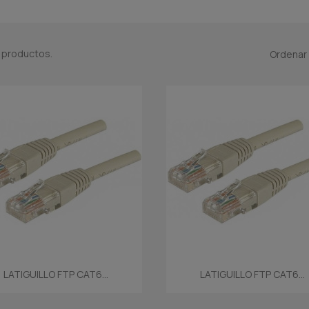
 productos.
Ordenar 
Vista rápida
Vista rápida


LATIGUILLO FTP CAT6...
LATIGUILLO FTP CAT6...