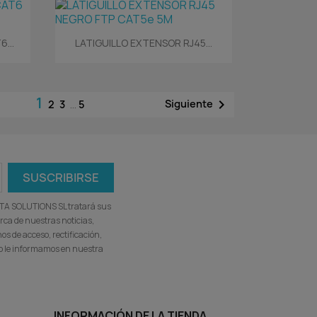
Vista rápida

...
LATIGUILLO EXTENSOR RJ45...
1

Siguiente
2
3
…
5
ATA SOLUTIONS SL tratará sus
rca de nuestras noticias,
s de acceso, rectificación,
omo le informamos en nuestra
INFORMACIÓN DE LA TIENDA