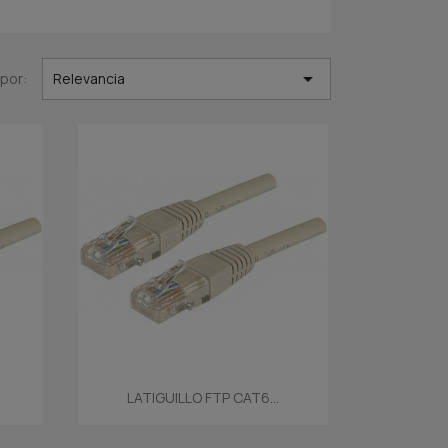

por:
Relevancia
Vista rápida

LATIGUILLO FTP CAT6...