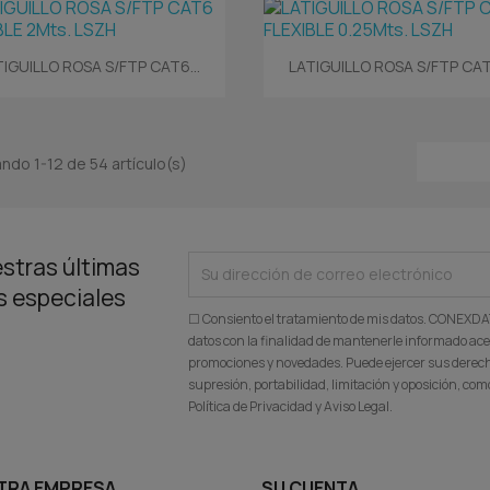
Vista rápida
Vista rápida


TIGUILLO ROSA S/FTP CAT6...
LATIGUILLO ROSA S/FTP CAT6
ndo 1-12 de 54 artículo(s)
stras últimas
as especiales
☐ Consiento el tratamiento de mis datos. CONEXD
datos con la finalidad de mantenerle informado ace
promociones y novedades. Puede ejercer sus derecho
supresión, portabilidad, limitación y oposición, c
Política de Privacidad y Aviso Legal.
TRA EMPRESA
SU CUENTA