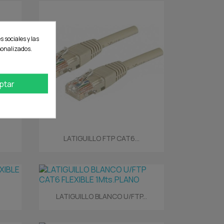
s sociales y las
rsonalizados.
ptar
Vista rápida

LATIGUILLO FTP CAT6...
Vista rápida

LATIGUILLO BLANCO U/FTP...