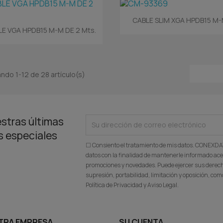
Vista rápida

CABLE SLIM XGA HPDB15 M-M
Vista rápida

E VGA HPDB15 M-M DE 2 Mts.
ndo 1-12 de 28 artículo(s)
stras últimas
as especiales
☐ Consiento el tratamiento de mis datos. CONEXD
datos con la finalidad de mantenerle informado ace
promociones y novedades. Puede ejercer sus derecho
supresión, portabilidad, limitación y oposición, c
Política de Privacidad y Aviso Legal.
TRA EMPRESA
SU CUENTA