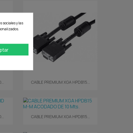
s sociales y las
rsonalizados.
ptar
Vista rápida

..
CABLE PREMIUM XGA HPDB15...
Vista rápida

..
CABLE PREMIUM XGA HPDB15...