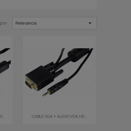

por:
Relevancia
Vista rápida

...
CABLE XGA + AUDIO VGA HD...