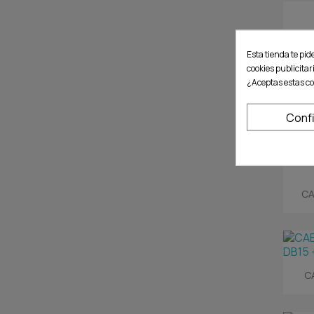
Esta tienda te pid
cookies publicitar
¿Aceptas estas co
Conf
CA
C