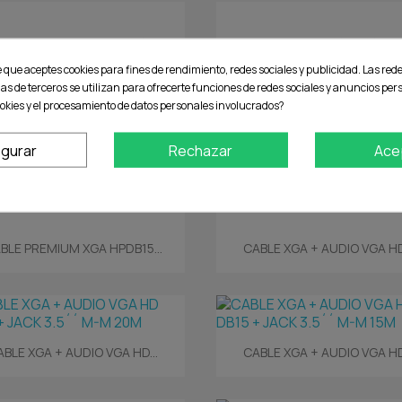
e que aceptes cookies para fines de rendimiento, redes sociales y publicidad. Las rede
ias de terceros se utilizan para ofrecerte funciones de redes sociales y anuncios pe
okies y el procesamiento de datos personales involucrados?
igurar
Rechazar
Ace
Vista rápida
Vista rápida


BLE PREMIUM XGA HPDB15...
CABLE XGA + AUDIO VGA HD.
Vista rápida
Vista rápida


ABLE XGA + AUDIO VGA HD...
CABLE XGA + AUDIO VGA HD.