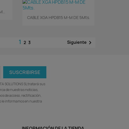
...
Vista rápida

CABLE XGA HPDB15 M-M DE 5Mts.
1

Siguiente
2
3
ATA SOLUTIONS SL tratará sus
rca de nuestras noticias,
s de acceso, rectificación,
omo le informamos en nuestra
INFORMACIÓN DE LA TIENDA