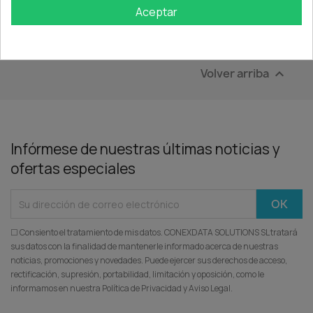
Aceptar
Mostrando 1-1 de 1 artículo(s)
Volver arriba

Infórmese de nuestras últimas noticias y
ofertas especiales
☐ Consiento el tratamiento de mis datos. CONEXDATA SOLUTIONS SL tratará
sus datos con la finalidad de mantenerle informado acerca de nuestras
noticias, promociones y novedades. Puede ejercer sus derechos de acceso,
rectificación, supresión, portabilidad, limitación y oposición, como le
informamos en nuestra Política de Privacidad y Aviso Legal.