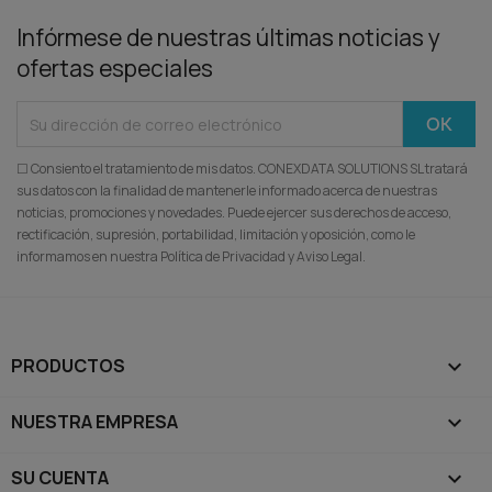
Infórmese de nuestras últimas noticias y
ofertas especiales
☐ Consiento el tratamiento de mis datos. CONEXDATA SOLUTIONS SL tratará
sus datos con la finalidad de mantenerle informado acerca de nuestras
noticias, promociones y novedades. Puede ejercer sus derechos de acceso,
rectificación, supresión, portabilidad, limitación y oposición, como le
informamos en nuestra Política de Privacidad y Aviso Legal.
PRODUCTOS

NUESTRA EMPRESA

SU CUENTA
