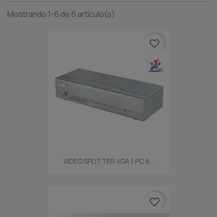
Mostrando 1-6 de 6 artículo(s)
favorite_border
VIDEO SPLITTER VGA 1 PC 8...
favorite_border