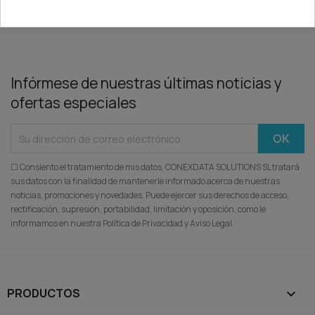
Volver arriba

Infórmese de nuestras últimas noticias y
ofertas especiales
☐ Consiento el tratamiento de mis datos. CONEXDATA SOLUTIONS SL tratará
sus datos con la finalidad de mantenerle informado acerca de nuestras
noticias, promociones y novedades. Puede ejercer sus derechos de acceso,
rectificación, supresión, portabilidad, limitación y oposición, como le
informamos en nuestra Política de Privacidad y Aviso Legal.
PRODUCTOS
