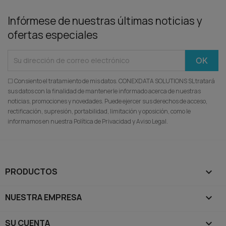
Infórmese de nuestras últimas noticias y
ofertas especiales
☐ Consiento el tratamiento de mis datos. CONEXDATA SOLUTIONS SL tratará
sus datos con la finalidad de mantenerle informado acerca de nuestras
noticias, promociones y novedades. Puede ejercer sus derechos de acceso,
rectificación, supresión, portabilidad, limitación y oposición, como le
informamos en nuestra Política de Privacidad y Aviso Legal.
PRODUCTOS

NUESTRA EMPRESA

SU CUENTA
