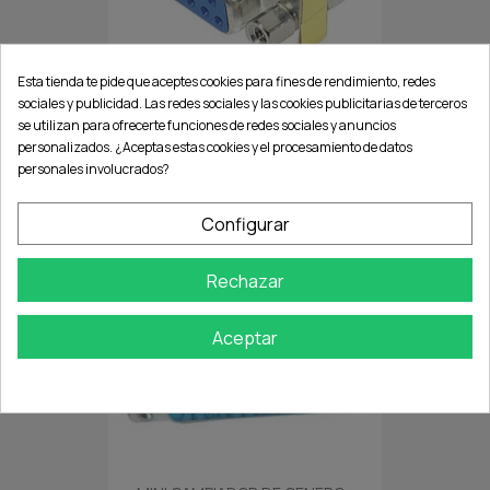
Esta tienda te pide que aceptes cookies para fines de rendimiento, redes
sociales y publicidad. Las redes sociales y las cookies publicitarias de terceros
se utilizan para ofrecerte funciones de redes sociales y anuncios
MINI CAMBIADOR DE GENERO...
personalizados. ¿Aceptas estas cookies y el procesamiento de datos
personales involucrados?
Configurar
favorite_border
Rechazar
Aceptar