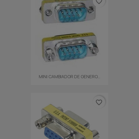
favorite_border
MINI CAMBIADOR DE GENERO...
favorite_border