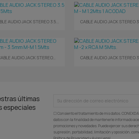
Vista rápida
Vista rápida


BLE AUDIO JACK STEREO 3.5...
CABLE AUDIO JACK STEREO 3.5
Vista rápida
Vista rápida


ABLE AUDIO JACK STEREO...
CABLE AUDIO JACK STEREO 3.5
stras últimas
as especiales
☐ Consiento el tratamiento de mis datos. CONEXD
datos con la finalidad de mantenerle informado ace
promociones y novedades. Puede ejercer sus derecho
supresión, portabilidad, limitación y oposición, c
Política de Privacidad y Aviso Legal.