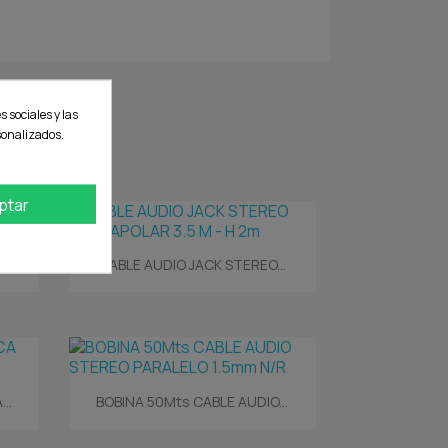
s sociales y las
rsonalizados.
ptar
Vista rápida

...
CABLE AUDIO JACK STEREO...
Vista rápida

..
BOBINA 50Mts CABLE AUDIO...