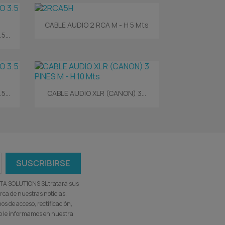
Vista rápida

CABLE AUDIO 2 RCA M - H 5 Mts
...
Vista rápida

...
CABLE AUDIO XLR (CANON) 3...
ATA SOLUTIONS SL tratará sus
rca de nuestras noticias,
s de acceso, rectificación,
omo le informamos en nuestra