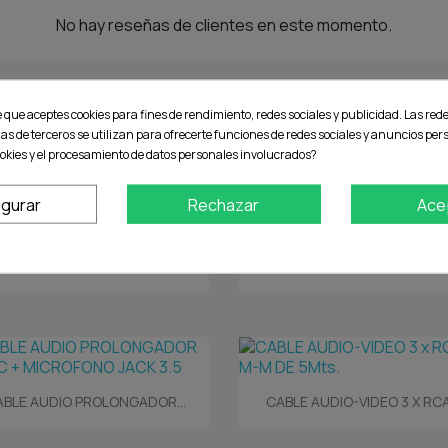
No hay reseñas de clientes en este momento.
e que aceptes cookies para fines de rendimiento, redes sociales y publicidad. Las rede
ias de terceros se utilizan para ofrecerte funciones de redes sociales y anuncios pe
okies y el procesamiento de datos personales involucrados?
goría:
igurar
Rechazar
Ace
Vista rápida
Vista rápida


CABLE AUDIO DIGITAL...
CABLE AUDIO JACK STEREO 3.5
Vista rápida
Vista rápida


ABLE AUDIO PROLONGADOR...
CABLE AUDIO-VIDEO 3 X RCA.