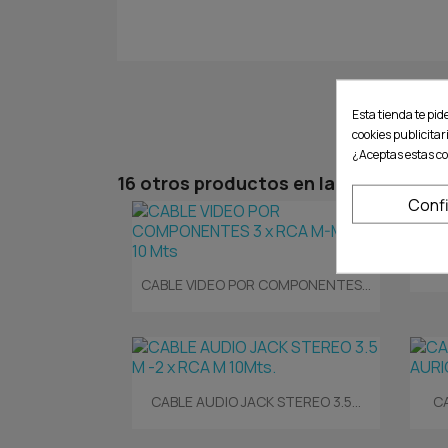
Esta tienda te pid
cookies publicitar
¿Aceptas estas co
16 otros productos en la misma cate
Conf
Vista rápida

CABLE VIDEO POR COMPONENTES...
Vista rápida

CABLE AUDIO JACK STEREO 3.5...
C