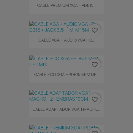
CABLE PREMIUM XGA HPDB15...
favorite_border
CABLE XGA + AUDIO VGA HD...
favorite_border
CABLE ECO XGA HPDB15 M-M DE...
favorite_border
CABLE ADAPTADOR VGA 1 MACHO...