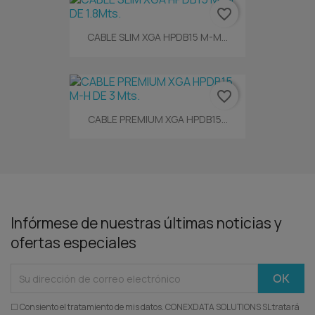
favorite_border
CABLE SLIM XGA HPDB15 M-M...
favorite_border
CABLE PREMIUM XGA HPDB15...
Infórmese de nuestras últimas noticias y
ofertas especiales
☐ Consiento el tratamiento de mis datos. CONEXDATA SOLUTIONS SL tratará