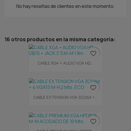
No hay reseñas de clientes en este momento.
16 otros productos en la misma categoría:
favorite_border
CABLE XGA + AUDIO VGA HD...
favorite_border
CABLE EXTENSION VGA 3COAX +...
favorite_border