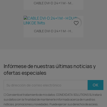
CABLE DVI-D 24+1 M - M...
favorite_border
CABLE DVI-D 24+1 M - H...
Infórmese de nuestras últimas noticias y
ofertas especiales
☐ Consiento el tratamiento de mis datos. CONEXDATA SOLUTIONS SL tratará
sus datos con la finalidad de mantenerle informado acerca de nuestras
noticias, promociones y novedades. Puede ejercer sus derechos de acceso,