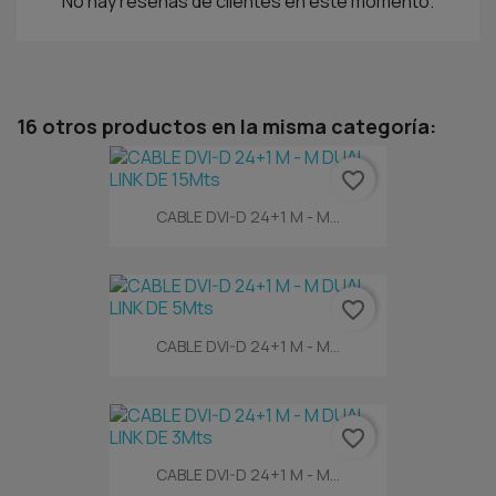
No hay reseñas de clientes en este momento.
16 otros productos en la misma categoría:
favorite_border
CABLE DVI-D 24+1 M - M...
favorite_border
CABLE DVI-D 24+1 M - M...
favorite_border
CABLE DVI-D 24+1 M - M...