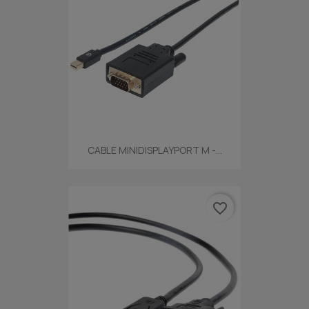
CABLE MINIDISPLAYPORT M -...
favorite_border