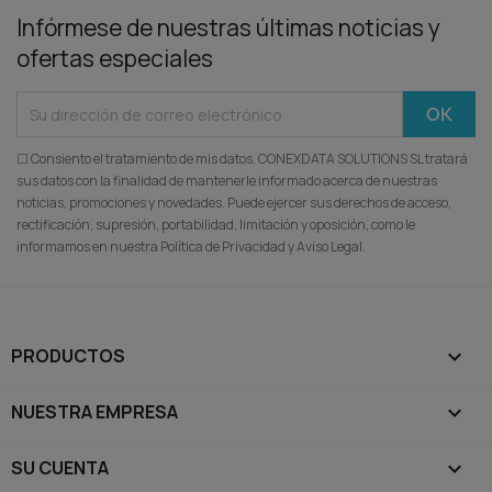
Infórmese de nuestras últimas noticias y
ofertas especiales
☐ Consiento el tratamiento de mis datos. CONEXDATA SOLUTIONS SL tratará
sus datos con la finalidad de mantenerle informado acerca de nuestras
noticias, promociones y novedades. Puede ejercer sus derechos de acceso,
rectificación, supresión, portabilidad, limitación y oposición, como le
informamos en nuestra Política de Privacidad y Aviso Legal.
PRODUCTOS

NUESTRA EMPRESA

SU CUENTA
