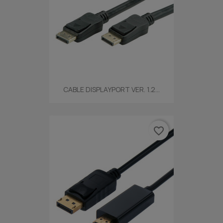
CABLE DISPLAYPORT VER. 1.2...
favorite_border