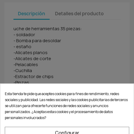
Descripción
Detalles del producto
uche de herramientas 35 piezas:
- soldador
- Bomba para desoldar
- estaño
-Alicates planos
-Alicates de corte
-Pelacables
-Cuchilla
-Estractor de chips
-Pinzas
-Extrator de chips
Esta tienda te pide que aceptes cookies para fines de rendimiento, redes
-Puntas de medición polaridad
sociales y publicidad. Las redes sociales y las cookies publicitarias de terceros
-Destornillador puntas intercambiables
se utilizan para ofrecerte funciones de redes sociales y anuncios
-14 puntas: plano/cruciforme/btr/torx
personalizados. ¿Aceptas estas cookies y el procesamiento de datos
personales involucrados?
Comentarios (0)
Configurar