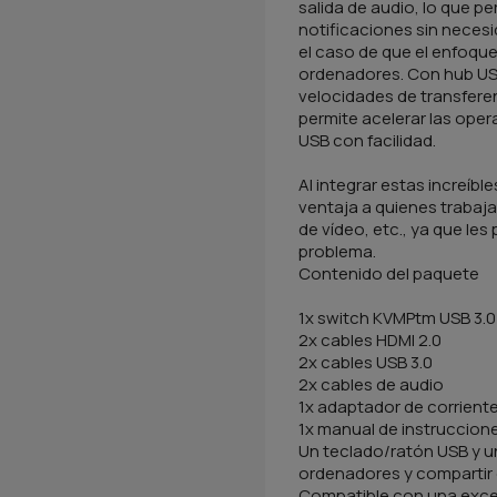
salida de audio, lo que p
notificaciones sin necesi
el caso de que el enfoqu
ordenadores. Con hub USB
velocidades de transferen
permite acelerar las oper
USB con facilidad.
Al integrar estas increíb
ventaja a quienes trabaj
de vídeo, etc., ya que les 
problema.
Contenido del paquete
1x switch KVMPtm USB 3.0
2x cables HDMI 2.0
2x cables USB 3.0
2x cables de audio
1x adaptador de corrient
1x manual de instruccion
Un teclado/ratón USB y u
ordenadores y compartir 
Compatible con una excel