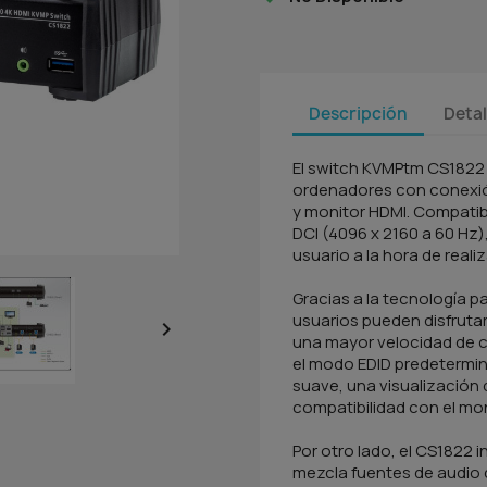
Descripción
Detal
El switch KVMPtm CS1822 
ordenadores con conexió
y monitor HDMI. Compatib
DCI (4096 x 2160 a 60 Hz)
usuario a la hora de realiz
Gracias a la tecnología 
usuarios pueden disfrutar

una mayor velocidad de c
el modo EDID predetermin
suave, una visualización
compatibilidad con el mon
Por otro lado, el CS1822 
mezcla fuentes de audi