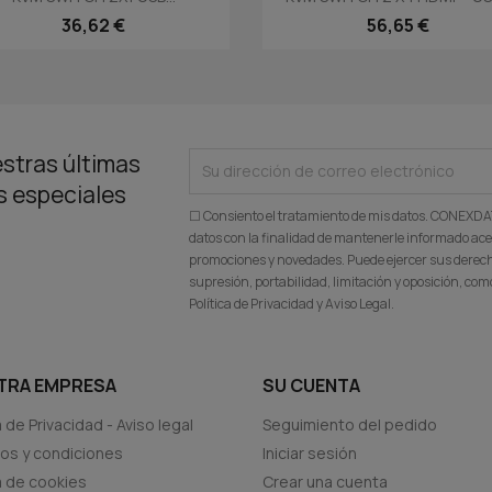
36,62 €
56,65 €
stras últimas
as especiales
☐ Consiento el tratamiento de mis datos. CONEXD
datos con la finalidad de mantenerle informado ace
promociones y novedades. Puede ejercer sus derecho
supresión, portabilidad, limitación y oposición, c
Política de Privacidad y Aviso Legal.
TRA EMPRESA
SU CUENTA
a de Privacidad - Aviso legal
Seguimiento del pedido
os y condiciones
Iniciar sesión
ca de cookies
Crear una cuenta