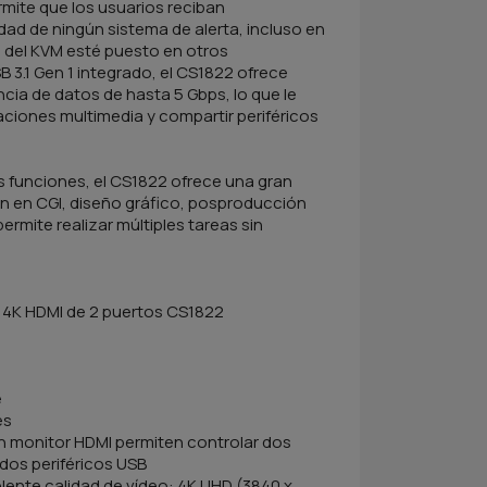
ermite que los usuarios reciban
dad de ningún sistema de alerta, incluso en
e del KVM esté puesto en otros
 3.1 Gen 1 integrado, el CS1822 ofrece
cia de datos de hasta 5 Gbps, lo que le
aciones multimedia y compartir periféricos
les funciones, el CS1822 ofrece una gran
an en CGI, diseño gráfico, posproducción
permite realizar múltiples tareas sin
 4K HDMI de 2 puertos CS1822
e
es
n monitor HDMI permiten controlar dos
dos periféricos USB
ente calidad de vídeo: 4K UHD (3840 x