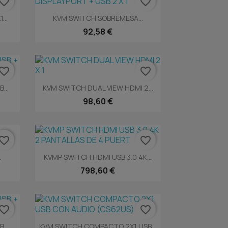
vorite_border
favorite_border
Vista rápida

..
KVM SWITCH SOBREMESA...
92,58 €
vorite_border
favorite_border
Vista rápida

...
KVM SWITCH DUAL VIEW HDMI 2...
98,60 €
vorite_border
favorite_border
Vista rápida

.
KVMP SWITCH HDMI USB 3.0 4K...
798,60 €
vorite_border
favorite_border
Vista rápida

...
KVM SWITCH COMPACTO 2X1 USB...