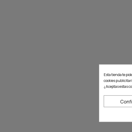
Esta tienda te pid
cookies publicitar
¿Aceptas estas co
Conf