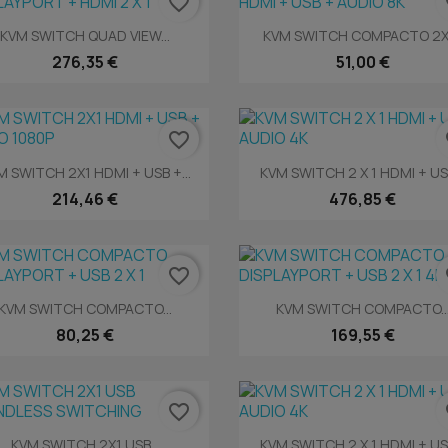
favorite_border
fa
Vista rápida
Vista rápida


KVM SWITCH QUAD VIEW...
KVM SWITCH COMPACTO 2X1.
276,35 €
51,00 €
favorite_border
fa
Vista rápida
Vista rápida


M SWITCH 2X1 HDMI + USB +...
KVM SWITCH 2 X 1 HDMI + USB
214,46 €
476,85 €
favorite_border
fa
Vista rápida
Vista rápida


KVM SWITCH COMPACTO...
KVM SWITCH COMPACTO..
80,25 €
169,55 €
favorite_border
fa
Vista rápida
Vista rápida


KVM SWITCH 2X1 USB...
KVM SWITCH 2 X 1 HDMI + USB