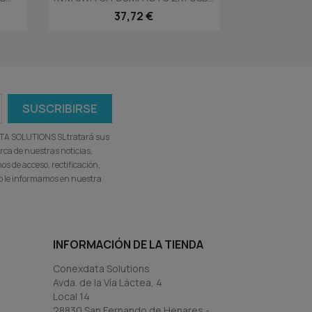
37,72 €
ATA SOLUTIONS SL tratará sus
rca de nuestras noticias,
s de acceso, rectificación,
omo le informamos en nuestra
INFORMACIÓN DE LA TIENDA
Conexdata Solutions
Avda. de la Vía Láctea, 4
Local 14
28830 San Fernando de Henares -