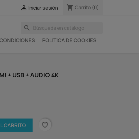
shopping_cart

Carrito
(0)
Iniciar sesión
search
 CONDICIONES
POLITICA DE COOKIES
MI + USB + AUDIO 4K
favorite_border
AL CARRITO