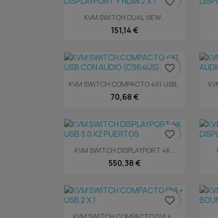
favorite_border
Vista rápida

KVM SWITCH DUAL VIEW...
151,14 €
favorite_border
Vista rápida

KVM SWITCH COMPACTO 4X1 USB...
KV
70,68 €
favorite_border
Vista rápida

KVM SWITCH DISPLAYPORT 4K...
550,38 €
favorite_border
Vista rápida

KVM SWITCH COMPACTO DVI +...