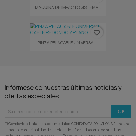
MAQUINA DE IMPACTO SISTEMA...
favorite_border
PINZA PELACABLE UNIVERSAL...
Infórmese de nuestras últimas noticias y
ofertas especiales
☐ Consiento el tratamiento de mis datos. CONEXDATA SOLUTIONS SL tratará
sus datos con la finalidad de mantenerle informado acerca de nuestras
noticias, promociones y novedades. Puede ejercer sus derechos de acceso,