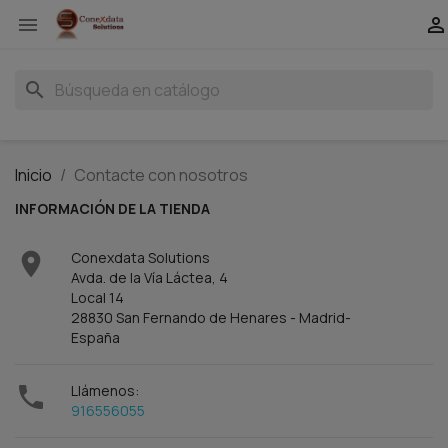


search
Inicio
Contacte con nosotros
INFORMACIÓN DE LA TIENDA

Conexdata Solutions
Avda. de la Vía Láctea, 4
Local 14
28830 San Fernando de Henares - Madrid-
España

Llámenos:
916556055