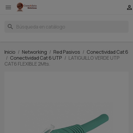


search
Inicio
Networking
Red Pasivos
Conectividad Cat 6
Conectividad Cat 6 UTP
LATIGUILLO VERDE UTP
CAT6 FLEXIBLE 2Mts.