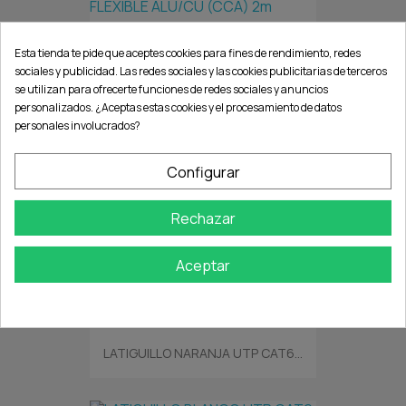
LATIGUILLO AZUL UTP CAT6...
Esta tienda te pide que aceptes cookies para fines de rendimiento, redes
sociales y publicidad. Las redes sociales y las cookies publicitarias de terceros
se utilizan para ofrecerte funciones de redes sociales y anuncios
personalizados. ¿Aceptas estas cookies y el procesamiento de datos
personales involucrados?
LATIGUILLO ROJO UTP CAT6...
Configurar
Rechazar
LATIGUILLO MORADO UTP CAT6...
Aceptar
LATIGUILLO NARANJA UTP CAT6...