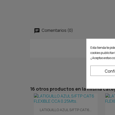
Comentarios (0)
Esta tienda te pid
cookies publicitar
¿Aceptas estas co
Conf
16 otros productos en la misma cate
Vista rápida

LATIGUILLO AZUL S/FTP CAT6...