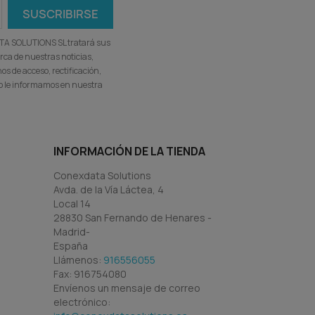
ATA SOLUTIONS SL tratará sus
rca de nuestras noticias,
s de acceso, rectificación,
omo le informamos en nuestra
INFORMACIÓN DE LA TIENDA
Conexdata Solutions
Avda. de la Vía Láctea, 4
Local 14
28830 San Fernando de Henares -
Madrid-
España
Llámenos:
916556055
Fax:
916754080
Envíenos un mensaje de correo
electrónico: