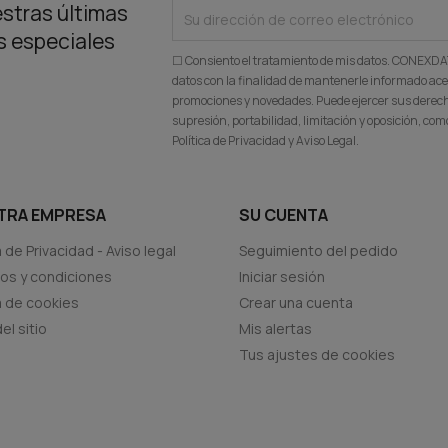
stras últimas
as especiales
☐ Consiento el tratamiento de mis datos. CONEXD
datos con la finalidad de mantenerle informado ace
promociones y novedades. Puede ejercer sus derecho
supresión, portabilidad, limitación y oposición, c
Política de Privacidad y Aviso Legal.
TRA EMPRESA
SU CUENTA
a de Privacidad - Aviso legal
Seguimiento del pedido
os y condiciones
Iniciar sesión
ca de cookies
Crear una cuenta
el sitio
Mis alertas
Tus ajustes de cookies