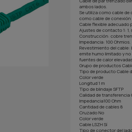
Cable de par trenzado b
ambos lados.
Se utiliza como cable de
como cable de conexión d
Cable flexible adecuado 
Ajustes de contacto 1: 1, s
Construcción: cobre trenz
Impedancia: 100 Ohmios.
Revestimiento del cable:
emite humo limitado y n
fuentes de calor elevadas
Grupo de productos Cabl
Tipo de producto Cable d
Color verde
Longitud 1 m
Tipo de blindaje SFTP
Calidad de transferencia 
Impedancia100 Ohm
Cantidad de cables 8
Cruzado No
Color verde
Cable LSZH Sí
Tipo de conector del lado