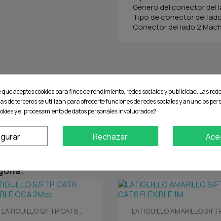
Género del conector del
Tipo de conector del lad
Conector del lado 2 Mac
e que aceptes cookies para fines de rendimiento, redes sociales y publicidad. Las rede
No hay reseñas de clientes en este momento.
ias de terceros se utilizan para ofrecerte funciones de redes sociales y anuncios pe
okies y el procesamiento de datos personales involucrados?
igurar
Rechazar
Ace
goría:
Vista rápida
Vista rápida


LATIGUILLO S/FTP CAT6...
LATIGUILLO AMARILLO S/FTP.