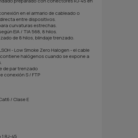
lindado preparado con conectores RJ-45 en
 conexión en el armario de cableado o
irecta entre dispositivos.
para curvaturas estrechas.
egún EIA / TIA 568, 8 hilos.
ado de 8 hilos, blindaje trenzado.
 LSOH - Low Smoke Zero Halogen - el cable
o contiene halógenos cuando se expone a
.
e de par trenzado
e conexión S / FTP
Cat6 / Clase E
 1 RJ-45