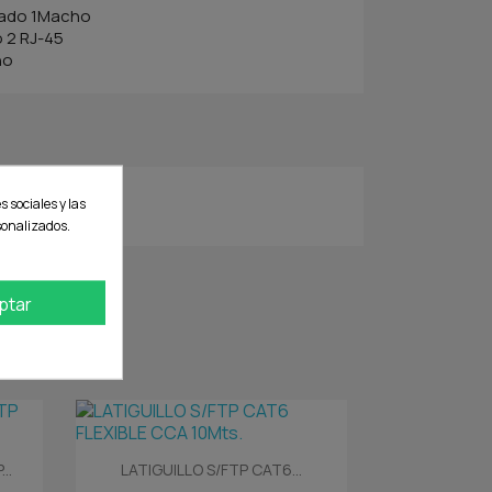
 lado 1Macho
o 2 RJ-45
ho
s sociales y las
rsonalizados.
ptar
Vista rápida

..
LATIGUILLO S/FTP CAT6...