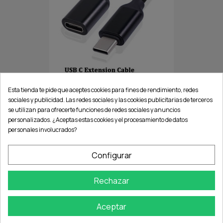
CABLE EXTENSION USB-C 3.2...
Esta tienda te pide que aceptes cookies para fines de rendimiento, redes
sociales y publicidad. Las redes sociales y las cookies publicitarias de terceros
se utilizan para ofrecerte funciones de redes sociales y anuncios
personalizados. ¿Aceptas estas cookies y el procesamiento de datos
personales involucrados?
Configurar
Rechazar
Aceptar