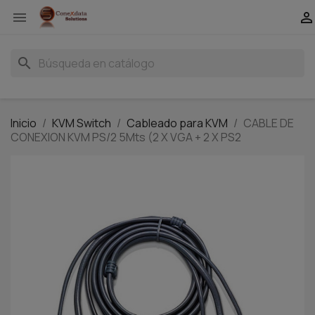


search
Inicio
KVM Switch
Cableado para KVM
CABLE DE
CONEXION KVM PS/2 5Mts (2 X VGA + 2 X PS2