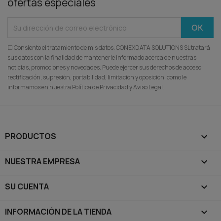
ofertas especiales
☐ Consiento el tratamiento de mis datos. CONEXDATA SOLUTIONS SL tratará
sus datos con la finalidad de mantenerle informado acerca de nuestras
noticias, promociones y novedades. Puede ejercer sus derechos de acceso,
rectificación, supresión, portabilidad, limitación y oposición, como le
informamos en nuestra Política de Privacidad y Aviso Legal.
PRODUCTOS

NUESTRA EMPRESA

SU CUENTA

INFORMACIÓN DE LA TIENDA
keyboard_arrow_down