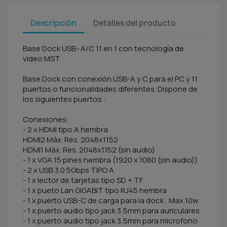
Descripción
Detalles del producto
Base Dock USB- A/C 11 en 1 con tecnología de
video MST
Base Dock con conexión USB-A y C para el PC y 11
puertos o funcionalidades diferentes. Dispone de
los siguientes puertos :
Conexiones:
- 2 x HDMI tipo A hembra
HDMI2 Máx. Res. 2048x1152
HDMI1 Máx. Res. 2048x1152 (sin audio)
- 1 x VGA 15 pines hembra (1920 x 1080 (sin audio))
- 2 x USB 3.0 5Gbps TIPO A
- 1 x lector de tarjetas tipo SD + TF
- 1 x pueto Lan GIGABIT tipo RJ45 hembra
- 1 x puerto USB-C de carga para la dock , Max 10w
- 1 x puerto audio tipo jack 3,5mm para auriculares
- 1 x puerto audio tipo jack 3,5mm para microfono