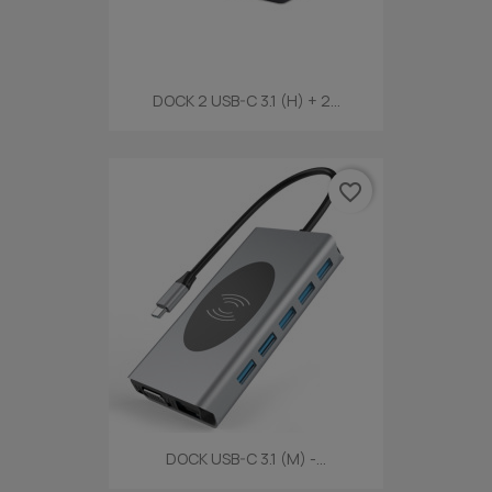
DOCK 2 USB-C 3.1 (H) + 2...
favorite_border
DOCK USB-C 3.1 (M) -...