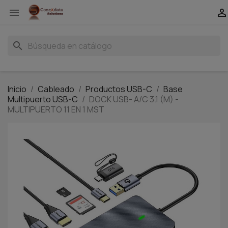


search
Inicio
Cableado
Productos USB-C
Base
Multipuerto USB-C
DOCK USB- A/C 3.1 (M) -
MULTIPUERTO 11 EN 1 MST