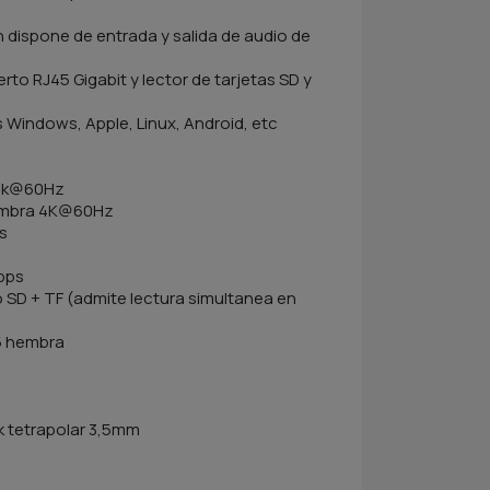
 dispone de entrada y salida de audio de
rto RJ45 Gigabit y lector de tarjetas SD y
 Windows, Apple, Linux, Android, etc
 4k@60Hz
 hembra 4K@60Hz
ps
Mbps
ipo SD + TF (admite lectura simultanea en
45 hembra
ck tetrapolar 3,5mm