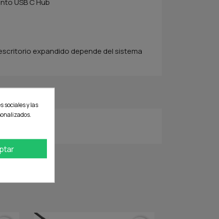
ento USB C Hub
escritorio expandido depende del sistema
s sociales y las
rsonalizados.
ptar