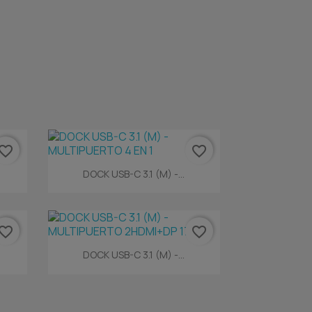
vorite_border
favorite_border
Vista rápida

DOCK USB-C 3.1 (M) -...
vorite_border
favorite_border
Vista rápida

DOCK USB-C 3.1 (M) -...