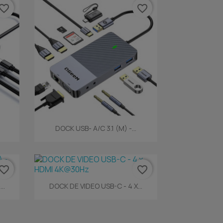
vorite_border
favorite_border
Vista rápida

DOCK USB- A/C 3.1 (M) -...
vorite_border
favorite_border
Vista rápida

..
DOCK DE VIDEO USB-C - 4 X...