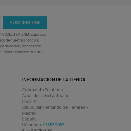
ATA SOLUTIONS SL tratará sus
rca de nuestras noticias,
s de acceso, rectificación,
omo le informamos en nuestra
INFORMACIÓN DE LA TIENDA
Conexdata Solutions
Avda. de la Vía Láctea, 4
Local 14
28830 San Fernando de Henares -
Madrid-
España
Llámenos:
916556055
Fax:
916754080