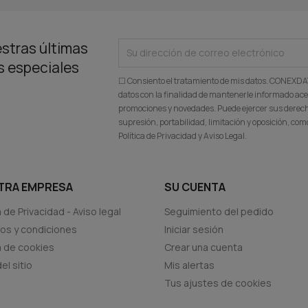
stras últimas
as especiales
☐ Consiento el tratamiento de mis datos. CONEXD
datos con la finalidad de mantenerle informado ace
promociones y novedades. Puede ejercer sus derecho
supresión, portabilidad, limitación y oposición, c
Política de Privacidad y Aviso Legal.
TRA EMPRESA
SU CUENTA
a de Privacidad - Aviso legal
Seguimiento del pedido
os y condiciones
Iniciar sesión
ca de cookies
Crear una cuenta
el sitio
Mis alertas
Tus ajustes de cookies