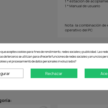
1 * estación de acoplami
1 * Manual de usuario
Nota: la combinación de 
operativo del PC
e que aceptes cookies para fines de rendimiento, redes sociales y publicidad. Las rede
ias de terceros se utilizan para ofrecerte funciones de redes sociales y anuncios pe
okies y el procesamiento de datos personales involucrados?
No hay reseñas de clientes en este momento.
igurar
Rechazar
Ace
goría: