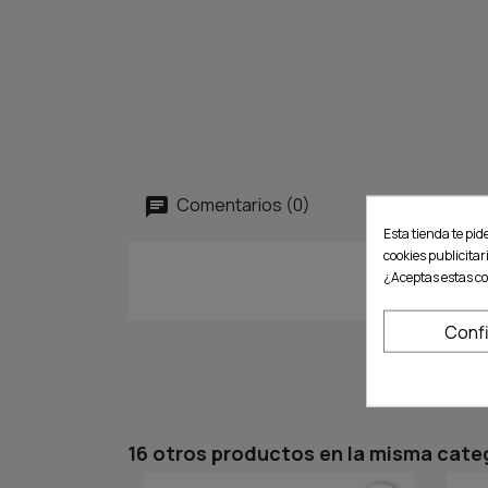
Comentarios (0)
Esta tienda te pid
cookies publicitar
¿Aceptas estas co
Conf
16 otros productos en la misma cate