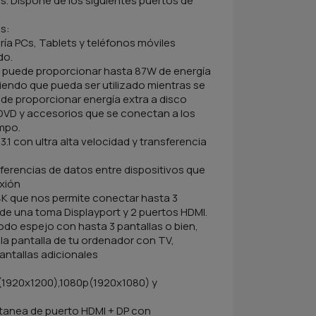
s. Dispone de los siguientes puertos de
es:
ía PCs, Tablets y teléfonos móviles
do.
 c puede proporcionar hasta 87W de energía
ciendo que pueda ser utilizado mientras se
de proporcionar energía extra a disco
DVD y accesorios que se conectan a los
mpo.
3.1 con ultra alta velocidad y transferencia
ferencias de datos entre dispositivos que
xión
 4K que nos permite conectar hasta 3
 de una toma Displayport y 2 puertos HDMI.
odo espejo con hasta 3 pantallas o bien,
la pantalla de tu ordenador con TV,
antallas adicionales
1920x1200),1080p(1920x1080) y
ltanea de puerto HDMI + DP con