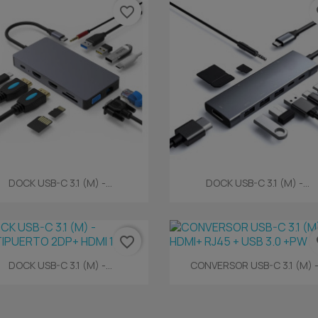
favorite_border
fa
Vista rápida
Vista rápida


DOCK USB-C 3.1 (M) -...
DOCK USB-C 3.1 (M) -...
favorite_border
fa
Vista rápida
Vista rápida


DOCK USB-C 3.1 (M) -...
CONVERSOR USB-C 3.1 (M) -.