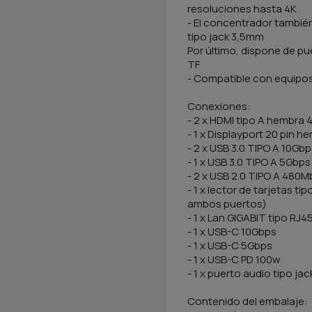
resoluciones hasta 4K
- El concentrador también
tipo jack 3,5mm
Por último, dispone de pue
TF
- Compatible con equipos
Conexiones:
- 2 x HDMI tipo A hembra
- 1 x Displayport 20 pin
- 2 x USB 3.0 TIPO A 10Gb
- 1 x USB 3.0 TIPO A 5Gbps
- 2 x USB 2.0 TIPO A 480
- 1 x lector de tarjetas t
ambos puertos)
- 1 x Lan GIGABIT tipo RJ
- 1 x USB-C 10Gbps
- 1 x USB-C 5Gbps
- 1 x USB-C PD 100w
- 1 x puerto audio tipo ja
Contenido del embalaje: