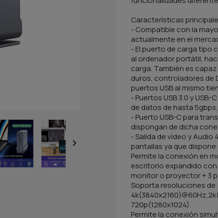
funcionalidades diferente
Características principal
- Compatible con la mayor
actualmente en el merca
- El puerto de carga tipo
al ordenador portátil, ha
carga. También es capaz 
duros, controladores de 
puertos USB al mismo tie
- Puertos USB 3.0 y USB-C 
de datos de hasta 5gbps,
- Puerto USB-C para trans
dispongan de dicha cone
- Salida de vídeo y Audio

pantallas ya que dispone
Permite la conexión en m
escritorio expandido con 
monitor o proyector + 3 p
Soporta resoluciones de
4k(3840x2160)@60Hz,2k(
720p(1280x1024).
Permite la conexión simu