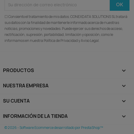
☐ Consiento el tratamiento de mis datos. CONEXDATA SOLUTIONS SL tratará
sus datos con la finalidad de mantenerle informado acerca de nuestras
noticias, promociones y novedades. Puede ejercer sus derechos de acceso,
rectificación, supresión, portabilidad, limitación y oposición, como le
informamos en nuestra Política de Privacidad y Aviso Legal.
PRODUCTOS

NUESTRA EMPRESA

SU CUENTA

INFORMACIÓN DE LA TIENDA
keyboard_arrow_down
© 2026 - Software Ecommerce desarrollado por PrestaShop™